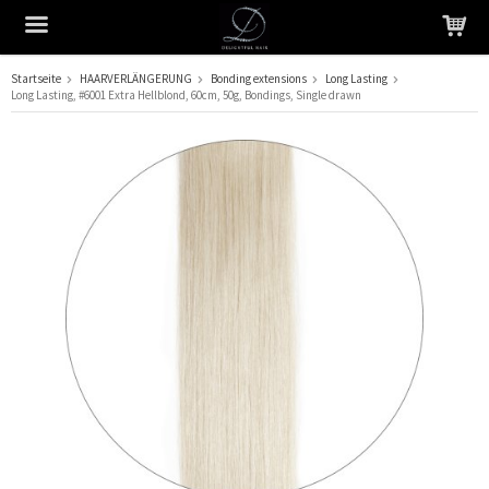
Startseite
HAARVERLÄNGERUNG
Bonding extensions
Long Lasting
Long Lasting, #6001 Extra Hellblond, 60cm, 50g, Bondings, Single drawn
Das Produkt wurde in Ihren Warenkorb gelegt