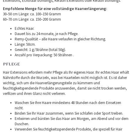
Extensions, Echthaar bondings, Keratin Extensions oder Keratin bondings.
Empfohlene Menge für eine vollständige Haarverlängerung:
30–50 cm Länge: ca. 100–150 Gramm
60–70 cm Länge: ca. 150–200 Gramm
Echtes Haar.
Dauert bis zu 24 monate, je nach Pflege.
Remy-Qualität – alle Haare verlaufen in gleicher Richtung.
Länge: 50cm.
Gewicht: 1 g/Strähne (total 50g).
Anzahl pro Verpackung: 50 Strähnen .
PFLEGE
Hair Extensions erfordern mehr Pflege als Ihr eigenes Haar. Ihr echtes Haar erhält
Nährstoffe durch die Wurzeln, was bei Haarteilen nicht möglich ist. Es ist daher
wichtig, sich um die Haarverlängerungsteile zu kümmern und
feuchtigkeitspendende Produkte anzuwenden, damit sie nicht trocken werden,
verfilzen und ihren Glanz nicht verlieren.
Waschen Sie Ihre Haare mindestens 48 Stunden nach dem Einsetzen
nicht.
Binden Sie Ihr Haar zusammen, wenn Sie schlafen oder Sport treiben.
Entwirren und bürsten Sie das Haar am Morgen, am Abend und vor dem
Duschen.
Verwenden Sie feuchtigkeitsspendende Produkte, die speziell für Hair