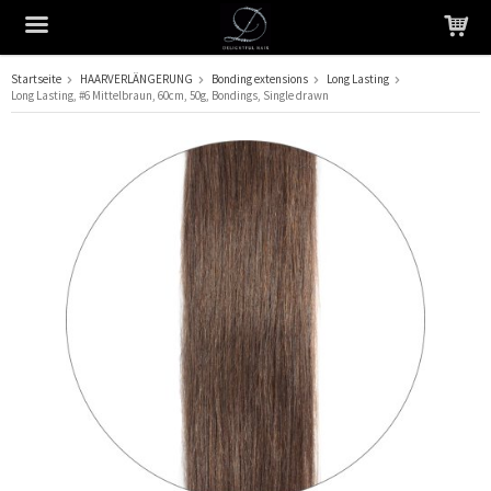
Startseite
HAARVERLÄNGERUNG
Bonding extensions
Long Lasting
Long Lasting, #6 Mittelbraun, 60cm, 50g, Bondings, Single drawn
Das Produkt wurde in Ihren Warenkorb gelegt