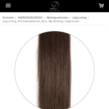
Startseite
HAARVERLÄNGERUNG
Bonding extensions
Long Lasting
Long Lasting, #4 Schokoladebraun, 40cm, 50g, Bondings, Single drawn
Das Produkt wurde in Ihren Warenkorb gelegt