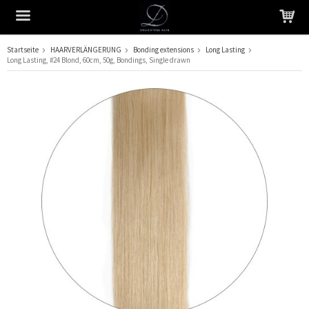
Startseite
HAARVERLÄNGERUNG
Bonding extensions
Long Lasting
Long Lasting, #24 Blond, 60cm, 50g, Bondings, Single drawn
Das Produkt wurde in Ihren Warenkorb gelegt