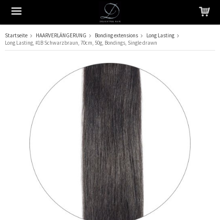
Startseite
HAARVERLÄNGERUNG
Bonding extensions
Long Lasting
Long Lasting, #1B Schwarzbraun, 70cm, 50g, Bondings, Single drawn
Das Produkt wurde in Ihren Warenkorb gelegt