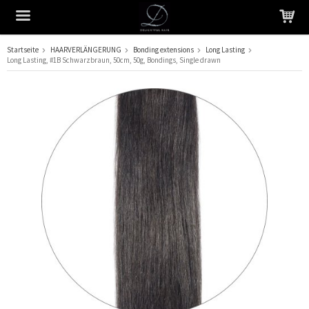
Startseite
HAARVERLÄNGERUNG
Bonding extensions
Long Lasting
Long Lasting, #1B Schwarzbraun, 50cm, 50g, Bondings, Single drawn
Das Produkt wurde in Ihren Warenkorb gelegt