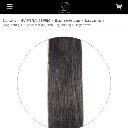
Startseite
HAARVERLÄNGERUNG
Bonding extensions
Long Lasting
Long Lasting, #1B Schwarzbraun, 50cm, 17g, Bondings, Single drawn
Das Produkt wurde in Ihren Warenkorb gelegt