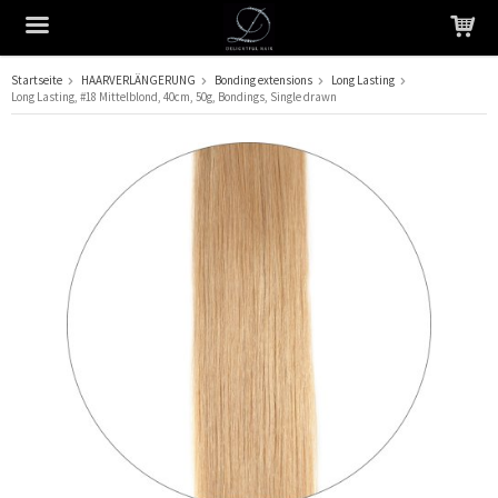
Startseite
HAARVERLÄNGERUNG
Bonding extensions
Long Lasting
Long Lasting, #18 Mittelblond, 40cm, 50g, Bondings, Single drawn
Das Produkt wurde in Ihren Warenkorb gelegt