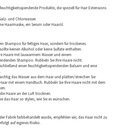
euchtigkeitsspendende Produkte, die speziell für Hair Extensions
Salz- und Chlorwasser.
ine Haarmaske, ein Serum oder Haaröl.
in Shampoo für fettiges Haar, sondern für trockenes.
llte keinen Alkohol oder keine Sulfate enthalten.
hre Haare mit lauwarmem Wasser und einem
pendenden Shampoo. Rubbeln Sie Ihre Haare nicht.
chließend einen feuchtigkeitsspendenden Balsam und eine
.
sichtig das Wasser aus dem Haar und plätten/streichen Sie
aar mit einem Handtuch. Rubbeln Sie Ihre Haare nicht mit dem
ken.
e die Haare an der Luft trocknen.
e das Haar so stylen, wie Sie es wünschen.
 der Fabrik farbbehandelt wurde, empfehlen wir, das Haar nicht zu
folgt auf eigenes Risiko.