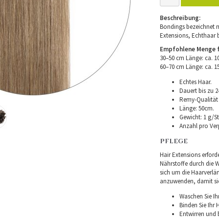
Beschreibung:
Bondings bezeichnet m
Extensions, Echthaar 
Empfohlene Menge fü
30–50 cm Länge: ca. 
60–70 cm Länge: ca. 
Echtes Haar.
Dauert bis zu 2
Remy-Qualität –
Länge: 50cm.
Gewicht: 1 g/St
Anzahl pro Ver
PFLEGE
Hair Extensions erforde
Nährstoffe durch die Wu
sich um die Haarverlä
anzuwenden, damit sie 
Waschen Sie Ih
Binden Sie Ihr
Entwirren und