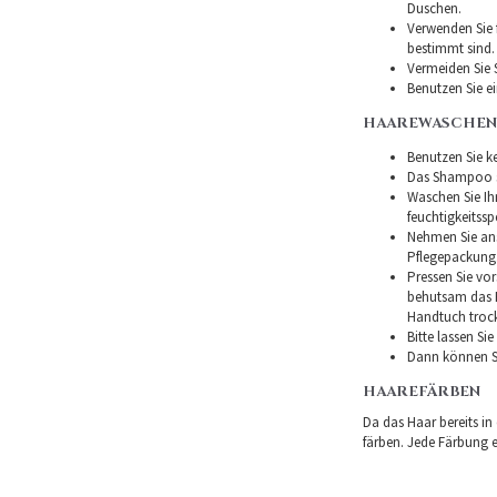
Duschen.
Verwenden Sie f
bestimmt sind.
Vermeiden Sie 
Benutzen Sie e
HAAREWASCHEN
Benutzen Sie ke
Das Shampoo so
Waschen Sie I
feuchtigkeitss
Nehmen Sie ans
Pflegepackung
Pressen Sie vor
behutsam das H
Handtuch troc
Bitte lassen Si
Dann können Si
HAAREFÄRBEN
Da das Haar bereits in
färben. Jede Färbung er