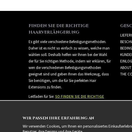
FINDEN SIE DIE RICHTIGE
GES
HAARVERLÄNGERUNG
LIEFE
Es gibt viele verschiedene Befestigungsmethoden.
BESCH
Daher ist es nicht so einfach zu wissen, welche man
BEDIN
wählen soll. Deshalb helfen wir Ihnen bei der Wahl
KUNDE
der für Sie richtigen Methode, indem wir erklären, für
EINLO
wen die verschiedenen Befestigungsmethoden
ABOUT
geeignet sind und geben Ihnen das Werkzeug, dass
THE CO
Sie benötigen, um die für Sie perfekten Hair
Extensions zu finden.
Leitfaden für Sie:
SO FINDEN SIE DIE RICHTIGE
HAARVERLÄNGERUNG
WIR PASSEN IHRE ERFAHRUNG AN
Wir verwenden Cookies, um Ihnen ein personalisiertes Einkaufserlebn
Benutzer, ihre Designs und ihre Geräte.