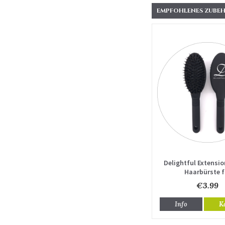
EMPFOHLENES ZUBEH
Delightful Extensio
Haarbürste f
Haarverlänger
€3.99
Info
K