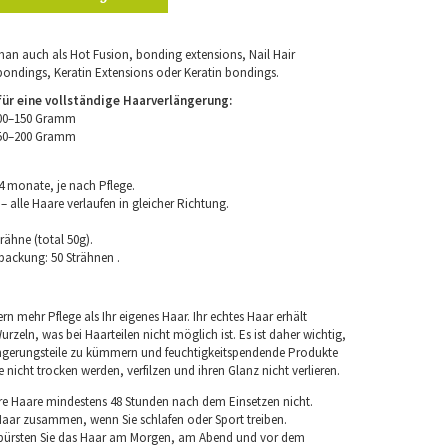
an auch als Hot Fusion, bonding extensions, Nail Hair
bondings, Keratin Extensions oder Keratin bondings.
r eine vollständige Haarverlängerung:
100–150 Gramm
150–200 Gramm
4 monate, je nach Pflege.
 alle Haare verlaufen in gleicher Richtung.
rähne (total 50g).
packung: 50 Strähnen .
rn mehr Pflege als Ihr eigenes Haar. Ihr echtes Haar erhält
rzeln, was bei Haarteilen nicht möglich ist. Es ist daher wichtig,
ngerungsteile zu kümmern und feuchtigkeitspendende Produkte
nicht trocken werden, verfilzen und ihren Glanz nicht verlieren.
re Haare mindestens 48 Stunden nach dem Einsetzen nicht.
 Haar zusammen, wenn Sie schlafen oder Sport treiben.
 bürsten Sie das Haar am Morgen, am Abend und vor dem