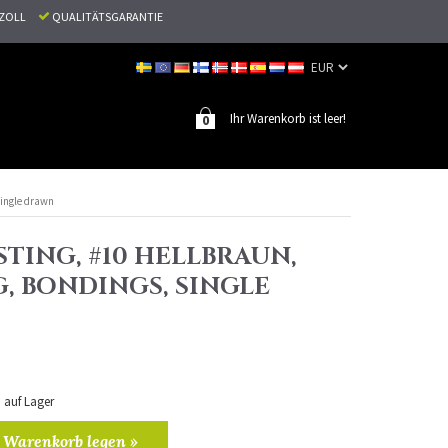
N ZOLL
QUALITÄTSGARANTIE
Ihr Warenkorb ist leer!
0
Single drawn
TING, #10 HELLBRAUN,
G, BONDINGS, SINGLE
n auf Lager
 Warenkorb legen »