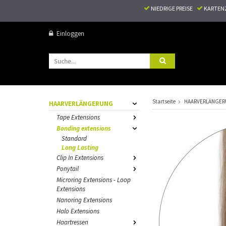
NIEDRIGE PREISE
KARTEN
Einloggen
Startseite
HAARVERLÄNGE
HAARVERLÄNGERUNG
Tape Extensions
Bonding extensions
Standard
Long Lasting
Clip In Extensions
Ponytail
Microring Extensions - Loop
Extensions
Nanoring Extensions
Halo Extensions
Haartressen