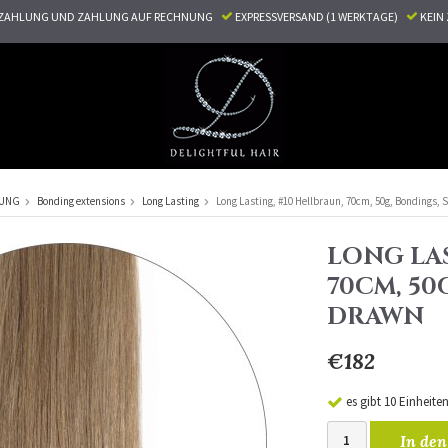
ZAHLUNG UND ZAHLUNG AUF RECHNUNG
EXPRESSVERSAND (1 WERKTAGE)
KEI
RUNG
Bonding extensions
Long Lasting
Long Lasting, #10 Hellbraun, 70cm, 50g, Bondings, 
LONG LAS
70CM, 50
DRAWN
€182
es gibt 10 Einheite
In den