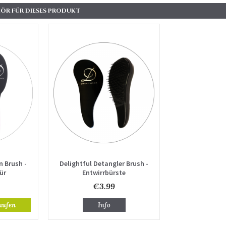
ÖR FÜR DIESES PRODUKT
n Brush -
Delightful Detangler Brush -
ür
Entwirrbürste
ungen
€3.99
aufen
Info