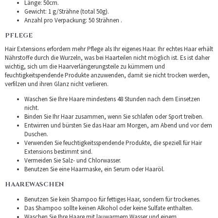
Länge: 50cm.
Gewicht: 1 g/Strähne (total 50g).
Anzahl pro Verpackung: 50 Strähnen .
PFLEGE
Hair Extensions erfordern mehr Pflege als Ihr eigenes Haar. Ihr echtes Haar erhält
Nährstoffe durch die Wurzeln, was bei Haarteilen nicht möglich ist. Es ist daher
wichtig, sich um die Haarverlängerungsteile zu kümmern und
feuchtigkeitspendende Produkte anzuwenden, damit sie nicht trocken werden,
verfilzen und ihren Glanz nicht verlieren.
Waschen Sie Ihre Haare mindestens 48 Stunden nach dem Einsetzen
nicht.
Binden Sie Ihr Haar zusammen, wenn Sie schlafen oder Sport treiben.
Entwirren und bürsten Sie das Haar am Morgen, am Abend und vor dem
Duschen.
Verwenden Sie feuchtigkeitsspendende Produkte, die speziell für Hair
Extensions bestimmt sind.
Vermeiden Sie Salz- und Chlorwasser.
Benutzen Sie eine Haarmaske, ein Serum oder Haaröl.
HAAREWASCHEN
Benutzen Sie kein Shampoo für fettiges Haar, sondern für trockenes.
Das Shampoo sollte keinen Alkohol oder keine Sulfate enthalten.
Waschen Sie Ihre Haare mit lauwarmem Wasser und einem