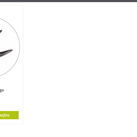
ge
aufen