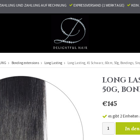
ZAHLUNG UND ZAHLUNG AUF RECHNUNG
EXPRESSVERSAND (1 WERKTAGE)
KEI
RUNG
Bonding extensions
Long Lasting
Long Lasting, #1 Schwarz, 60cm, 50g, Bondings, Si
LONG LAS
50G, BO
€145
es gibt 2 Einheiten
In den