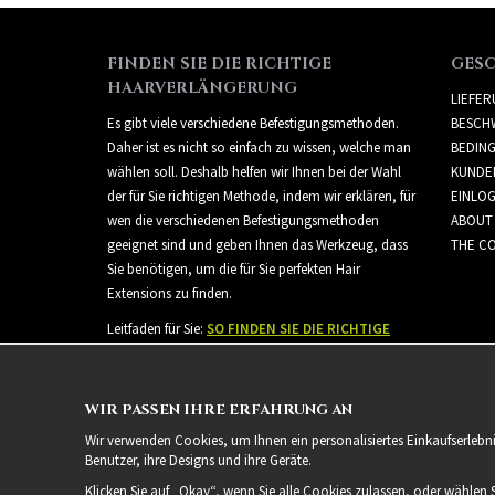
FINDEN SIE DIE RICHTIGE
GES
HAARVERLÄNGERUNG
LIEFE
Es gibt viele verschiedene Befestigungsmethoden.
BESCH
Daher ist es nicht so einfach zu wissen, welche man
BEDIN
wählen soll. Deshalb helfen wir Ihnen bei der Wahl
KUNDE
der für Sie richtigen Methode, indem wir erklären, für
EINLO
wen die verschiedenen Befestigungsmethoden
ABOUT
geeignet sind und geben Ihnen das Werkzeug, dass
THE CO
Sie benötigen, um die für Sie perfekten Hair
Extensions zu finden.
Leitfaden für Sie:
SO FINDEN SIE DIE RICHTIGE
HAARVERLÄNGERUNG
WIR PASSEN IHRE ERFAHRUNG AN
Wir verwenden Cookies, um Ihnen ein personalisiertes Einkaufserlebn
Benutzer, ihre Designs und ihre Geräte.
Klicken Sie auf „Okay“, wenn Sie alle Cookies zulassen, oder wählen 