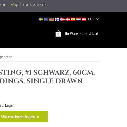
N ZOLL
QUALITÄTSGARANTIE
Ihr Warenkorb ist leer!
0
ngle drawn
TING, #1 SCHWARZ, 60CM,
NDINGS, SINGLE DRAWN
 auf Lager
 Warenkorb legen »