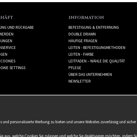
CHÄFT
INFORMATION
RUNG UND RÜCKGABE
BEFESTIGUNG & ENTFERNUNG
WERDEN
DOUBLE DRAWN
GUNGEN
HÄUFIGE FRAGEN
NSERVICE
LEITEN - BEFESTIGUNGMETHODEN
GGEN
LEITEN - FARBE
 COOKIES
LEITFADEN – WÄHLE DIE QUALITÄT
OKIE SETTINGS
PFLEGE
ÜBER DAS UNTERNEHMEN
NEWSLETTER
is und personalisierte Werbung zu bieten und unsere Websites zuverlässig und sich
Sie aus, welche Cookies Sie zulassen und welche Sie deaktivieren möchten, indem Sie