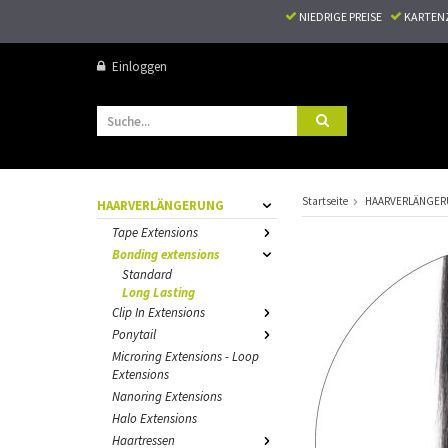
NIEDRIGE PREISE
KARTEN
Einloggen
Startseite
HAARVERLÄNGE
HAARVERLÄNGERUNG
Tape Extensions
Bonding extensions
Standard
Long Lasting
Clip In Extensions
Ponytail
Microring Extensions - Loop
Extensions
Nanoring Extensions
Halo Extensions
Haartressen