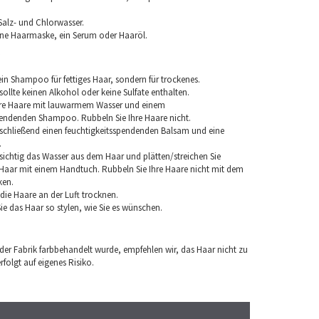
Salz- und Chlorwasser.
ine Haarmaske, ein Serum oder Haaröl.
in Shampoo für fettiges Haar, sondern für trockenes.
llte keinen Alkohol oder keine Sulfate enthalten.
hre Haare mit lauwarmem Wasser und einem
pendenden Shampoo. Rubbeln Sie Ihre Haare nicht.
chließend einen feuchtigkeitsspendenden Balsam und eine
.
sichtig das Wasser aus dem Haar und plätten/streichen Sie
aar mit einem Handtuch. Rubbeln Sie Ihre Haare nicht mit dem
ken.
e die Haare an der Luft trocknen.
e das Haar so stylen, wie Sie es wünschen.
 der Fabrik farbbehandelt wurde, empfehlen wir, das Haar nicht zu
folgt auf eigenes Risiko.