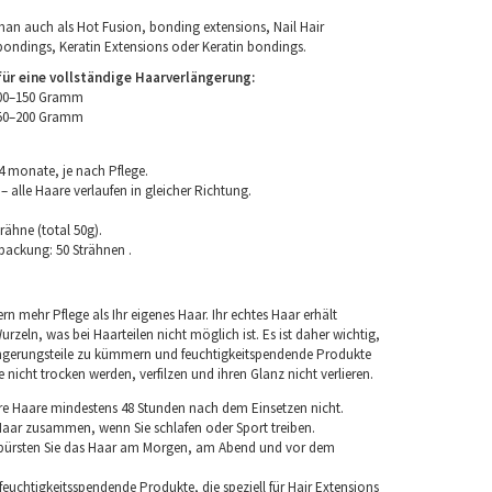
an auch als Hot Fusion, bonding extensions, Nail Hair
bondings, Keratin Extensions oder Keratin bondings.
r eine vollständige Haarverlängerung:
100–150 Gramm
150–200 Gramm
4 monate, je nach Pflege.
 alle Haare verlaufen in gleicher Richtung.
rähne (total 50g).
packung: 50 Strähnen .
rn mehr Pflege als Ihr eigenes Haar. Ihr echtes Haar erhält
rzeln, was bei Haarteilen nicht möglich ist. Es ist daher wichtig,
ngerungsteile zu kümmern und feuchtigkeitspendende Produkte
nicht trocken werden, verfilzen und ihren Glanz nicht verlieren.
re Haare mindestens 48 Stunden nach dem Einsetzen nicht.
 Haar zusammen, wenn Sie schlafen oder Sport treiben.
 bürsten Sie das Haar am Morgen, am Abend und vor dem
euchtigkeitsspendende Produkte, die speziell für Hair Extensions