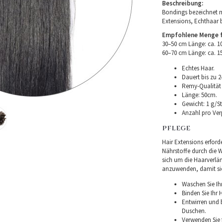
Beschreibung:
Bondings bezeichnet m
Extensions, Echthaar 
Empfohlene Menge fü
30–50 cm Länge: ca. 
60–70 cm Länge: ca. 
Echtes Haar.
Dauert bis zu 2
Remy-Qualität –
Länge: 50cm.
Gewicht: 1 g/St
Anzahl pro Ver
PFLEGE
Hair Extensions erforde
Nährstoffe durch die Wu
sich um die Haarverlä
anzuwenden, damit sie 
Waschen Sie Ih
Binden Sie Ihr
Entwirren und
Duschen.
Verwenden Sie f