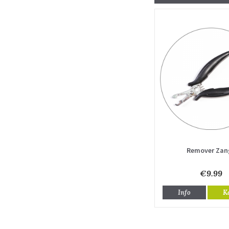
Remover Zan
€9.99
Info
K