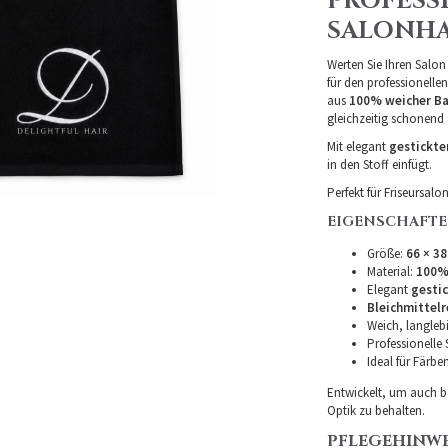
PROFESS
SALONHAN
Werten Sie Ihren Salo
für den professionellen
aus
100% weicher B
gleichzeitig schonend
Mit elegant
gestickt
in den Stoff einfügt.
Perfekt für Friseursal
EIGENSCHAFT
Größe:
66 × 3
Material:
100%
Elegant
gesti
Bleichmittelr
Weich, langleb
Professionelle 
Ideal für Färbe
Entwickelt, um auch b
Optik zu behalten.
PFLEGEHINWE