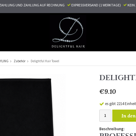
ZAHLUNG UND ZAHLUNG AUF RECHNUNG
EXPRESSVERSAND (1 WERKTAGE)
KEI
TYLING
Zubehör
Delightful Hair Towel
DELIGHT
€9.10
es gibt 2214 Einhei
In den
Beschreibung: