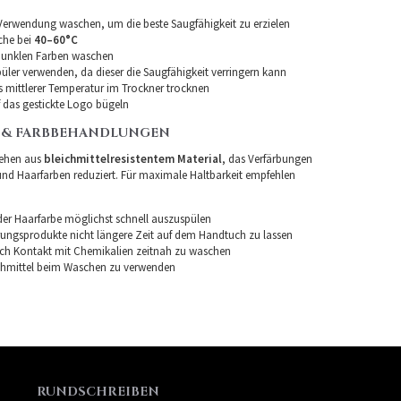
 Verwendung waschen, um die beste Saugfähigkeit zu erzielen
he bei
40–60°C
dunklen Farben waschen
üler verwenden, da dieser die Saugfähigkeit verringern kann
is mittlerer Temperatur im Trockner trocknen
f das gestickte Logo bügeln
 & FARBBEHANDLUNGEN
tehen aus
bleichmittelresistentem Material
, das Verfärbungen
nd Haarfarben reduziert. Für maximale Haltbarkeit empfehlen
er Haarfarbe möglichst schnell auszuspülen
rungsprodukte nicht längere Zeit auf dem Handtuch zu lassen
ch Kontakt mit Chemikalien zeitnah zu waschen
chmittel beim Waschen zu verwenden
RUNDSCHREIBEN