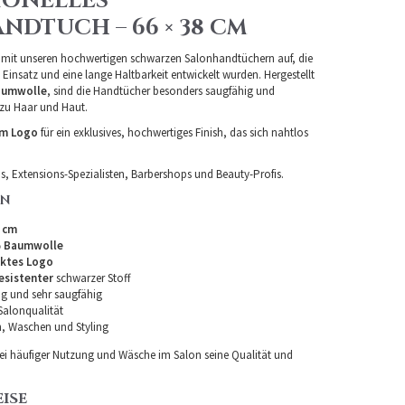
IONELLES
DTUCH – 66 × 38 CM
n mit unseren hochwertigen schwarzen Salonhandtüchern auf, die
 Einsatz und eine lange Haltbarkeit entwickelt wurden. Hergestellt
aumwolle
, sind die Handtücher besonders saugfähig und
 zu Haar und Haut.
em Logo
für ein exklusives, hochwertiges Finish, das sich nahtlos
ons, Extensions-Spezialisten, Barbershops und Beauty-Profis.
EN
8 cm
 Baumwolle
cktes Logo
esistenter
schwarzer Stoff
ig und sehr saugfähig
Salonqualität
n, Waschen und Styling
ei häufiger Nutzung und Wäsche im Salon seine Qualität und
ISE