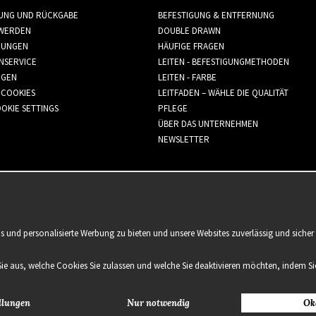
RUNG UND RÜCKGABE
BEFESTIGUNG & ENTFERNUNG
WERDEN
DOUBLE DRAWN
GUNGEN
HÄUFIGE FRAGEN
NSERVICE
LEITEN - BEFESTIGUNGMETHODEN
GGEN
LEITEN - FARBE
 COOKIES
LEITFADEN – WÄHLE DIE QUALITÄT
OKIE SETTINGS
PFLEGE
ÜBER DAS UNTERNEHMEN
NEWSLETTER
is und personalisierte Werbung zu bieten und unsere Websites zuverlässig und sich
Sie aus, welche Cookies Sie zulassen und welche Sie deaktivieren möchten, indem Sie
llungen
Nur notwendig
Ok
2021 Delightful Hair