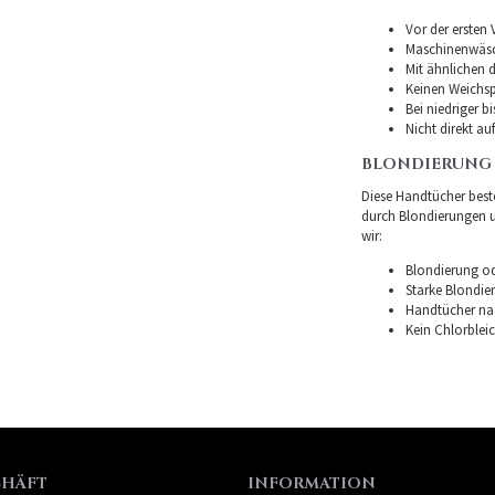
Vor der ersten
Maschinenwäsc
Mit ähnlichen 
Keinen Weichsp
Bei niedriger b
Nicht direkt au
BLONDIERUNG
Diese Handtücher bes
durch Blondierungen u
wir:
Blondierung od
Starke Blondie
Handtücher na
Kein Chlorblei
CHÄFT
INFORMATION